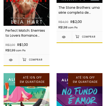
The Stone Brothers: uma
série completa de
romance (Box de 3
R$2,00
R$4,00
livros) - EBOOK
R$1,98
com
Pix
Perfect Match: Enemies
to Lovers Romance
(Edição Português) -
R$1,00
R$2,00
EBOOK
R$0,99
com
Pix
ATÉ 10% OFF
ATÉ 10% OFF
EM QUANTIDADE
EM QUANTIDADE