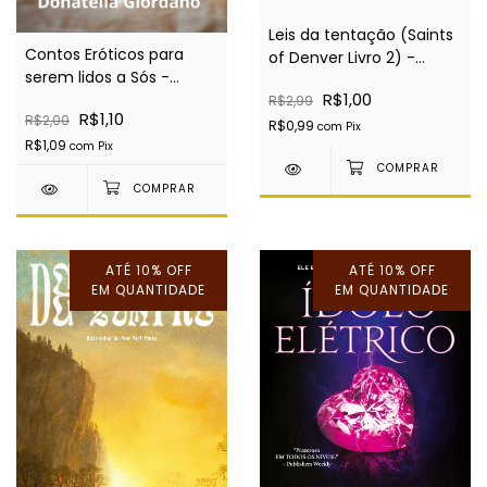
Leis da tentação (Saints
Contos Eróticos para
of Denver Livro 2) -
serem lidos a Sós -
EBOOK
R$1,00
EBOOK
R$2,99
R$1,10
R$2,00
R$0,99
com
Pix
R$1,09
com
Pix
ATÉ 10% OFF
ATÉ 10% OFF
EM QUANTIDADE
EM QUANTIDADE