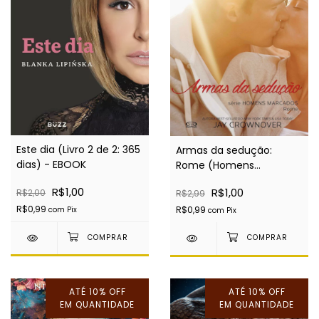
Este dia (Livro 2 de 2: 365
Armas da sedução:
dias) - EBOOK
Rome (Homens
marcados Livro 3) -
R$1,00
R$1,00
R$2,00
R$2,99
EBOOK
R$0,99
R$0,99
com
Pix
com
Pix
ATÉ 10% OFF
ATÉ 10% OFF
EM QUANTIDADE
EM QUANTIDADE