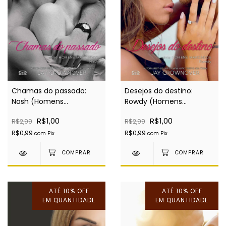
Chamas do passado:
Desejos do destino:
Nash (Homens
Rowdy (Homens
marcados Livro 4) -
marcados Livro 5) -
R$1,00
R$1,00
R$2,99
R$2,99
EBOOK
EBOOK
R$0,99
R$0,99
com
Pix
com
Pix
ATÉ 10% OFF
ATÉ 10% OFF
EM QUANTIDADE
EM QUANTIDADE