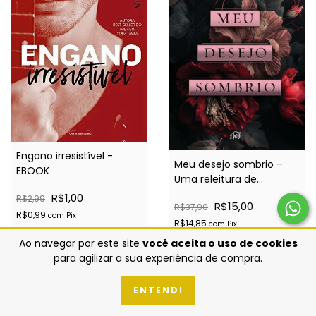
Engano irresistível -
Meu desejo sombrio –
EBOOK
Uma releitura de
Cinderela - EBOOK
R$1,00
R$2,99
R$15,00
R$37,90
R$0,99
com
Pix
R$14,85
com
Pix
Ao navegar por este site
você aceita o uso de cookies
para agilizar a sua experiência de compra.
ENTENDI
ATÉ 10% OFF
ATÉ 10% OFF