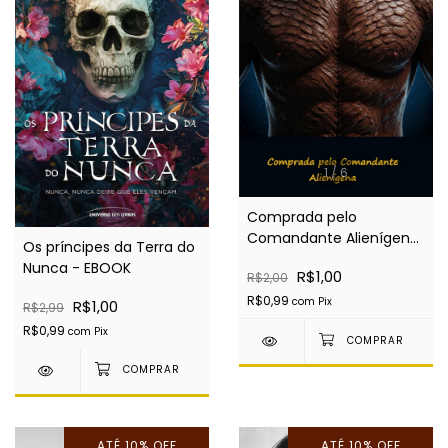
1
/
6
Comprada pelo
Comandante Alienígena:
Os príncipes da Terra do
Livro único, Alien
Nunca - EBOOK
R$1,00
R$2,00
romance SciFi - EBOOK
R$0,99
com
Pix
R$1,00
R$2,99
R$0,99
com
Pix
ATÉ 10% OFF
ATÉ 10% OFF