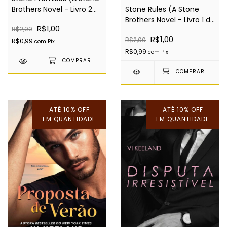
Brothers Novel - Livro 2
Stone Rules (A Stone
de 3: Stone Brothers) -
Brothers Novel - Livro 1 de
R$1,00
R$2,00
EBOOK
3: Stone Brothers) -
R$1,00
R$2,00
EBOOK
R$0,99
com
Pix
R$0,99
com
Pix
ATÉ 10% OFF
ATÉ 10% OFF
EM QUANTIDADE
EM QUANTIDADE