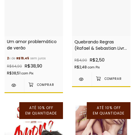
Um amor problemático
Quebrando Regras
de verão
(Rafael & Sebastian Livro
1) - EBOOK
2
x de
R$19,45
sem juros
R$2,50
R$4,90
R$38,90
R$64,90
R$2,48
com
Pix
R$38,51
com
Pix
ATÉ 10% OFF
ATÉ 10% OFF
EM QUANTIDADE
EM QUANTIDADE