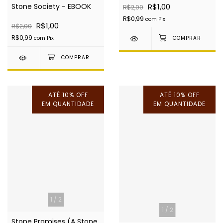
R$1,00
Stone Society - EBOOK
R$2,00
EBOOK
R$0,99
com
Pix
R$1,00
R$2,00
R$0,99
com
Pix
ATÉ 10% OFF
ATÉ 10% OFF
EM QUANTIDADE
EM QUANTIDADE
1
/
2
1
/
2
Stone Promises (A Stone