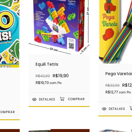
Equili Tetris
Pega Vareta
R$19,90
R$42,90
R$19,70
com
Pix
R$12
R$22,90
R$12,77
com
Pix
DETALHES
DETALHES