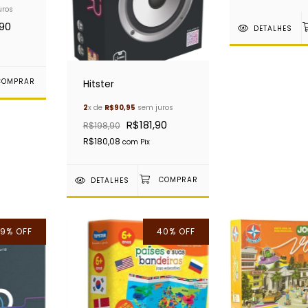
4)
uros
90
DETALHES
Hitster
2
x de
R$90,95
sem juros
R$181,90
R$198,90
R$180,08
com
Pix
DETALHES
19
%
OFF
40
%
OFF