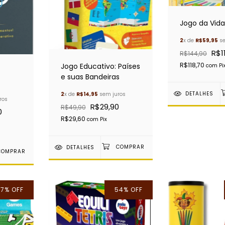
Jogo da Vida
2
x de
R$59,95
se
R$1
R$144,90
R$118,70
Jogo Educativo: Países
com
Pi
e suas Bandeiras
DETALHES
2
x de
R$14,95
sem juros
ros
R$29,90
R$49,90
0
R$29,60
com
Pix
DETALHES
7
%
OFF
54
%
OFF