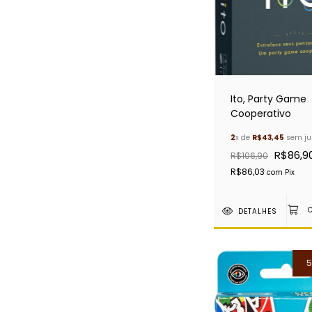
Ito, Party Game
Cooperativo
2
x de
R$43,45
sem ju
R$86,9
R$106,90
R$86,03
com
Pix
DETALHES
5