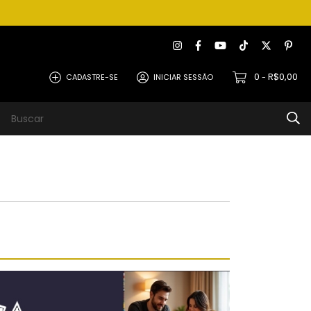
0
R$0,00
CADASTRE-SE
INICIAR SESSÃO
-
it
Como Comprar