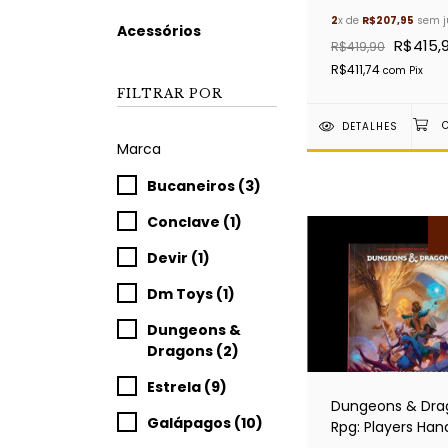
of The Borderla
2
x de
R$207,95
sem j
Acessórios
R$415,
R$419,90
R$411,74
com
Pix
FILTRAR POR
DETALHES
Marca
Bucaneiros (3)
Conclave (1)
Devir (1)
Dm Toys (1)
Dungeons &
Dragons (2)
Estrela (9)
Dungeons & Dra
Galápagos (10)
Rpg: Players Ha