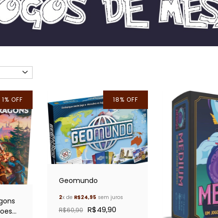
1
%
OFF
18
%
OFF
Geomundo
2
x de
R$24,95
sem juros
gons
R$49,90
R$60,90
roes