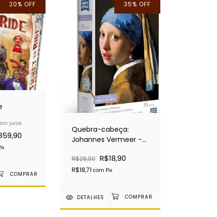
20
%
OFF
35
%
OFF
e
em juros
Quebra-cabeça:
359,90
Johannes Vermeer -
ix
Moça com Brinco de
R$18,90
R$28,90
Pérola
R$18,71
com
Pix
DETALHES