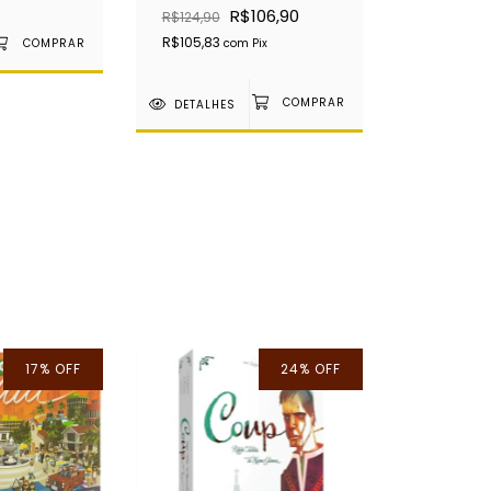
R$106,90
R$124,90
R$105,83
com
Pix
DETALHES
17
%
OFF
24
%
OFF