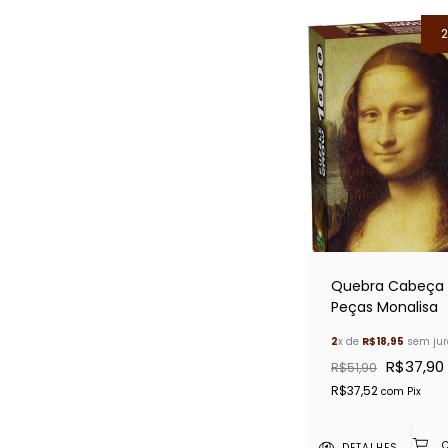
Quebra Cabeça 
Peças Monalisa
2
x de
R$18,95
sem jur
R$37,90
R$51,90
R$37,52
com
Pix
DETALHES