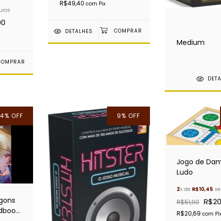
nds
R$49,40
com
Pix
uros
90
DETALHES
Medium
DET
4
%
OFF
9
%
OFF
Jogo de Da
Ludo
2
x de
R$10,45
se
gons
R$20
R$51,90
ndbook
R$20,69
com
Pi