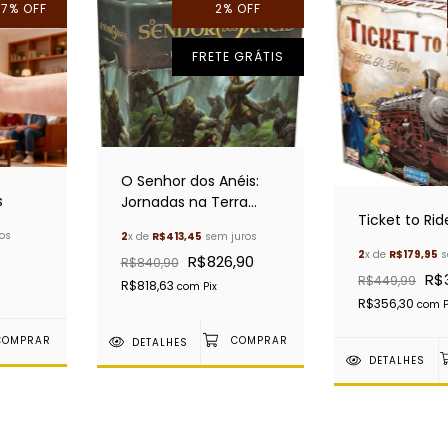
27
%
OFF
2
%
OFF
FRETE GRÁTIS
O Senhor dos Anéis:
s
Jornadas na Terra
Ticket to Rid
Média
os
2
x de
R$413,45
sem juros
2
x de
R$179,95
s
R$826,90
R$840,90
R$
R$449,99
R$818,63
com
Pix
R$356,30
com
P
DETALHES
DETALHES