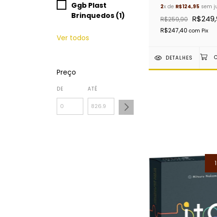
Hard Cover (202
Ggb Plast
2
x de
R$124,95
sem j
Brinquedos (1)
R$249,
R$259,90
R$247,40
com
Pix
Ver todos
DETALHES
Preço
DE
ATÉ