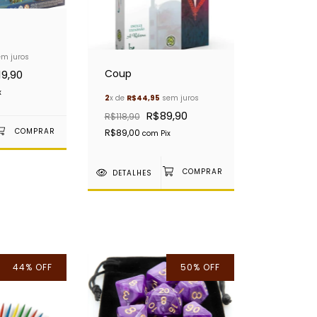
m juros
Coup
19,90
x
2
x de
R$44,95
sem juros
R$89,90
R$118,90
R$89,00
com
Pix
DETALHES
44
%
OFF
50
%
OFF