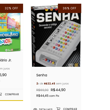
32
%
OFF
36
%
OFF
ário Jr.
m juros
6,90
Senha
x
2
x de
R$22,45
sem juros
R$44,90
R$69,90
R$44,45
com
Pix
DETALHES