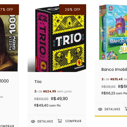
27
%
OFF
29
%
OFF
Banco Imobili
2
x de
R$33,45
se
1000
Trio
R$6
R$98,90
2
x de
R$24,95
sem juros
R$66,23
com
Pi
os
R$49,90
R$69,90
R$49,40
com
Pix
DETALHES
DETALHES