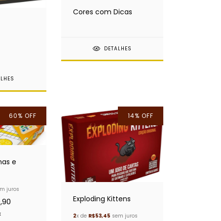
Cores com Dicas
DETALHES
ALHES
60
%
OFF
14
%
OFF
mas e
m juros
Exploding Kittens
,90
x
2
x de
R$53,45
sem juros