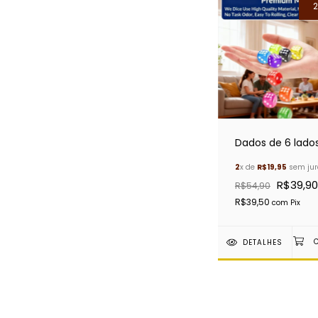
Dados de 6 lado
2
x de
R$19,95
sem jur
R$39,90
R$54,90
R$39,50
com
Pix
DETALHES