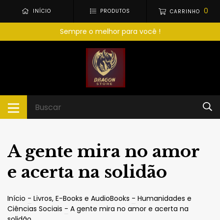
0
INÍCIO
PRODUTOS
CARRINHO
Sempre o melhor para você !
A gente mira no amor
e acerta na solidão
Início
-
Livros, E-Books e AudioBooks
-
Humanidades e
Ciências Sociais
-
A gente mira no amor e acerta na
solidão