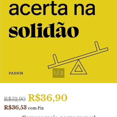
1
/
2
R$36,90
R$52,90
R$36,53
com
Pix