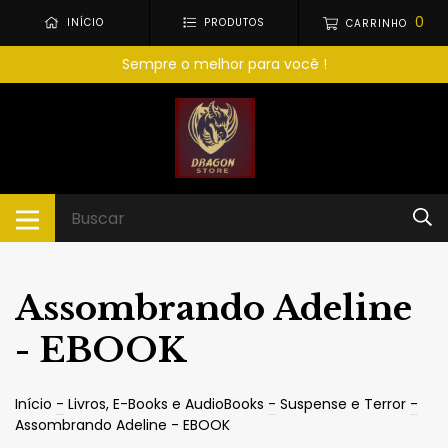
0
INÍCIO
PRODUTOS
CARRINHO
Sempre o melhor para você !
Assombrando Adeline
- EBOOK
Início
-
Livros, E-Books e AudioBooks
-
Suspense e Terror
-
Assombrando Adeline - EBOOK