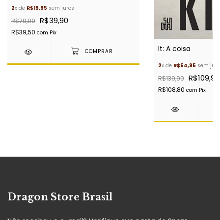
2
x de
R$19,95
sem juros
R$39,90
R$70,00
R$39,50
com
Pix
It: A coisa
2
x de
R$54,95
sem juro
R$109,90
R$139,90
R$108,80
com
Pix
Dragon Store Brasil