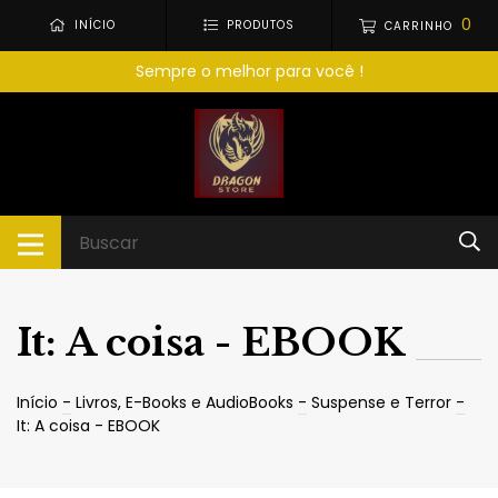
0
INÍCIO
PRODUTOS
CARRINHO
Sempre o melhor para você !
It: A coisa - EBOOK
Início
-
Livros, E-Books e AudioBooks
-
Suspense e Terror
-
It: A coisa - EBOOK